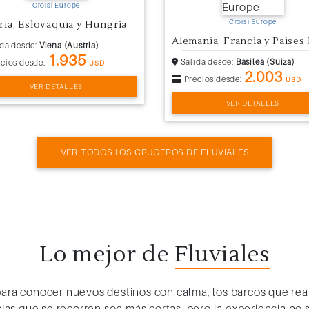
Croisi Europe
Croisi Europe
ria, Eslovaquia y Hungría
da desde:
Viena (Austria)
1.935
Salida desde:
Basilea (Suiza)
cios desde:
USD
2.003
Precios desde:
USD
VER DETALLES
VER DETALLES
VER TODOS LOS CRUCEROS DE FLUVIALES
Lo mejor de
Fluviales
ara conocer nuevos destinos con calma, los barcos que reali
as que se recorren son más cortas, pero la experiencia no 