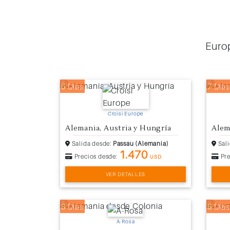
Europ
6 Días
7 Días
Croisi Europe
Alemania, Austria y Hungría
Alem
Salida desde:
Passau (Alemania)
Sali
1.470
Precios desde:
Pre
USD
VER DETALLES
8 Días
8 Días
A-Rosa