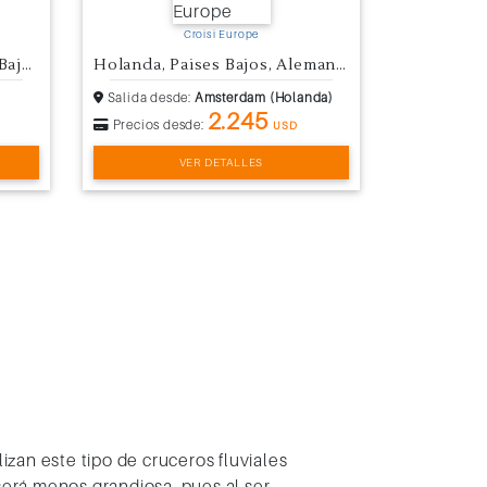
Croisi Europe
Alemania, Francia y Paises Bajos
Holanda, Paises Bajos, Alemania
Salida desde:
Amsterdam (Holanda)
2.245
Precios desde:
USD
VER DETALLES
zan este tipo de cruceros fluviales
será menos grandiosa, pues al ser