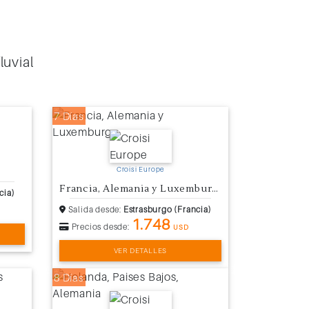
luvial
7 Días
Croisi Europe
Francia, Alemania y Luxemburgo
cia)
Salida desde:
Estrasburgo (Francia)
1.748
Precios desde:
USD
VER DETALLES
8 Días