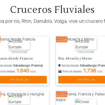
Cruceros Fluviales
a por río, Rhin, Danubio, Volga, vive un crucero f
7 Días
Croisi Europe
Croisi Europe
ania desde Francia
Rin, Mosela y Meno
da desde:
Estrasburgo (Francia)
Salida desde:
Estrasburgo (Fran
1.640
1.736
cios desde:
Precios desde:
USD
USD
VER DETALLES
VER DETALLES
8 Días