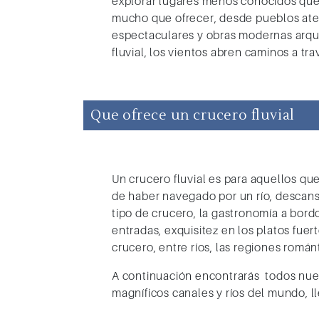
explorar lugares menos conocidos que 
mucho que ofrecer, desde pueblos ate
espectaculares
y obras modernas arqui
fluvial, los vientos abren caminos a tr
Que ofrece un crucero fluvial
Un crucero fluvial es para aquellos qu
de haber navegado por un río, descansa
tipo de crucero, la gastronomía a bord
entradas, exquisitez en los platos fue
crucero, entre ríos, las
regiones román
A continuación encontrarás todos nuest
magníficos canales y ríos del mundo, l