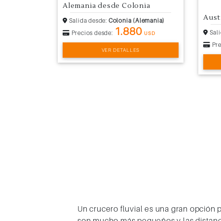
Alemania desde Colonia
Aust
Salida desde:
Colonia (Alemania)
1.880
Sali
Precios desde:
USD
Pre
VER DETALLES
Un
crucero fluvial
es una gran opción p
son mucho más pequeños y las distanci