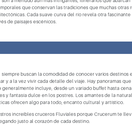
son a menudo aún más intrigantes, itinerarios que abarcan 
mporales que conservan las tradiciones que muchas otras 
tectónicas. Cada suave curva del río revela otra fascinante
avés de paisajes escénicos.
e siempre buscan la comodidad de conocer varios destinos e
r y a la vez vivir cada detalle del viaje. Hay panoramas qu
o generalmente incluye, desde un variado buffet hasta cenas
rtes y fantasía dulce en los postres. Los amantes de la natu
ticas
ofrecen algo para todo, encanto cultural y artístico.
ros increíbles cruceros Fluviales porque Crucerum te lleva 
legando justo al corazón de cada destino.