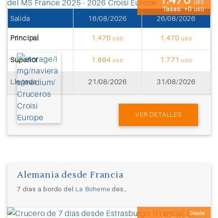
USD
Tasas: +0
USD
Salida
16/08/2026
26/08/2026
Principal
1.470
1.470
USD
USD
Superior
1.694
1.771
USD
USD
Llegada
21/08/2026
31/08/2026
VER DETALLES
Alemania desde Francia
7 días a bordo del
La Boheme
desde
Estrasburgo (Francia)
Desde