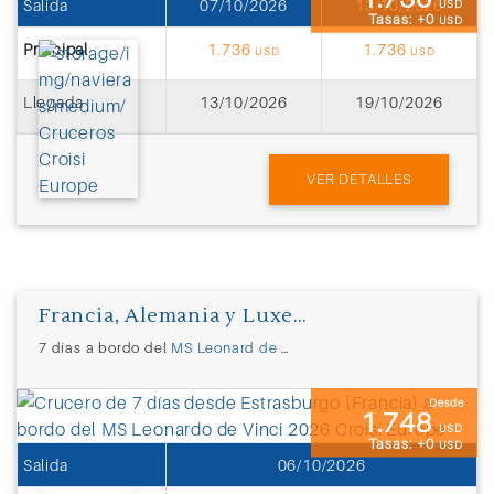
Salida
07/10/2026
13/10/2026
USD
Tasas: +0
USD
Principal
1.736
1.736
USD
USD
Llegada
13/10/2026
19/10/2026
VER DETALLES
Francia, Alemania y Luxemburgo
7 días a bordo del
MS Leonard de Vinci
desde
Estrasburgo (Fran
Desde
1.748
USD
Tasas: +0
USD
Salida
06/10/2026