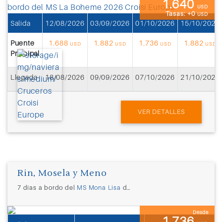
1.640
USD
Tasas: +0
USD
Salida
12/08/2026
03/09/2026
01/10/2026
15/10/2026
Puente
1.688
1.882
1.736
1.882
USD
USD
USD
USD
Principal
Llegada
18/08/2026
09/09/2026
07/10/2026
21/10/2026
VER DETALLES
Rin, Mosela y Meno
7 días a bordo del
MS Mona Lisa
desde
Estrasburgo (Francia)
Desde
1.736