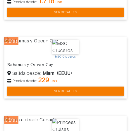
1.718
Precios desde:
USD
VER DETALLES
5 Días
MSC Cruceros
Bahamas y Ocean Cay
Salida desde:
Miami (EEUU)
229
Precios desde:
USD
VER DETALLES
8 Días