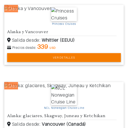
8 Días
Princess Cruises
Alaska y Vancouver
Salida desde:
Whittier (EEUU)
339
Precios desde:
USD
VER DETALLES
8 Días
NCL Norwegian Cruise Line
Alaska: glaciares, Skagway, Juneau y Ketchikan
Salida desde:
Vancouver (Canadá)