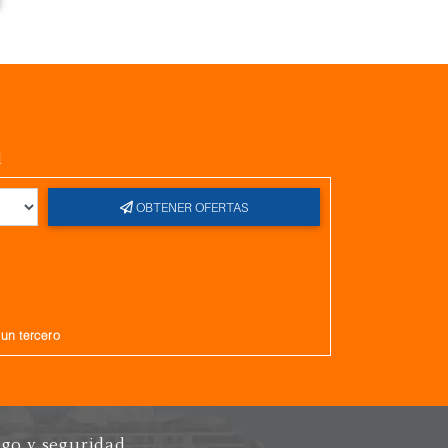
l
OBTENER OFERTAS
gun tercero
go y seguridad