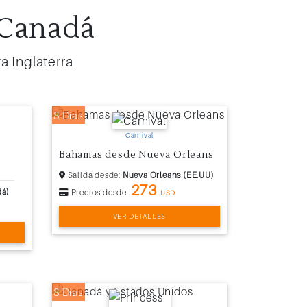
 Canadá
a Inglaterra
8 Días
Carnival
Bahamas desde Nueva Orleans
Salida desde:
Nueva Orleans (EE.UU)
273
dá)
Precios desde:
USD
VER DETALLES
8 Días