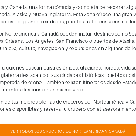
ca y Canadá, una forma cómoda y completa de recorrer algu
dá, Alaska y Nueva Inglaterra. Esta zona ofrece una gran va
ruceros por grandes ciudades, puertos históricos y costas ll
 por Norteamérica y Canadá pueden incluir destinos como Se
a Orleans, Los Ángeles, San Francisco o puertos de Alaska. 
uraleza, cultura, navegación y excursiones en algunos de 
a quienes buscan paisajes únicos, glaciares, fiordos, vida s
nglaterra destacan por sus ciudades históricas, pueblos cost
emporada de otoño. También existen itinerarios desde Estad
diferentes destinos en un mismo viaje.
 de las mejores ofertas de cruceros por Norteamérica y Cana
ones disponibles y reserva tu crucero con el asesoramiento
VER TODOS LOS CRUCEROS DE NORTEAMÉRICA Y CANADÁ