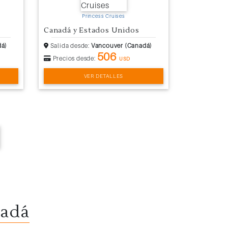
Princess Cruises
Canadá y Estados Unidos
dá)
Salida desde:
Vancouver (Canadá)
506
Precios desde:
USD
VER DETALLES
nadá