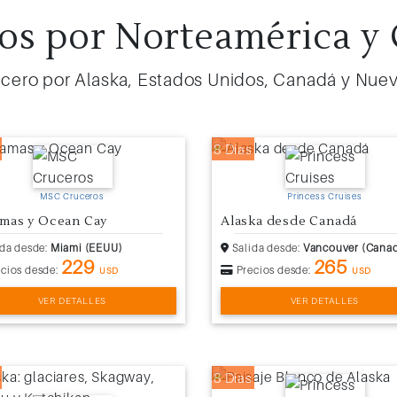
os por Norteamérica y
ucero por Alaska, Estados Unidos, Canadá y Nuev
8 Días
MSC Cruceros
Princess Cruises
mas y Ocean Cay
Alaska desde Canadá
da desde:
Miami (EEUU)
Salida desde:
Vancouver (Cana
229
265
cios desde:
Precios desde:
USD
USD
VER DETALLES
VER DETALLES
8 Días