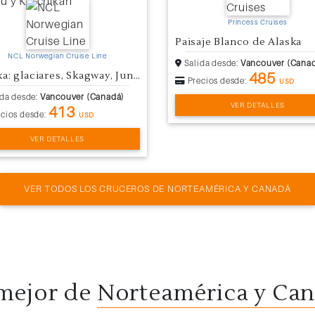
Princess Cruises
Paisaje Blanco de Alaska
NCL Norwegian Cruise Line
Salida desde:
Vancouver (Cana
485
Alaska: glaciares, Skagway, Juneau y Ketchikan
Precios desde:
USD
da desde:
Vancouver (Canadá)
VER DETALLES
413
cios desde:
USD
VER DETALLES
VER TODOS LOS CRUCEROS DE NORTEAMÉRICA Y CANADÁ
mejor de
Norteamérica y Ca