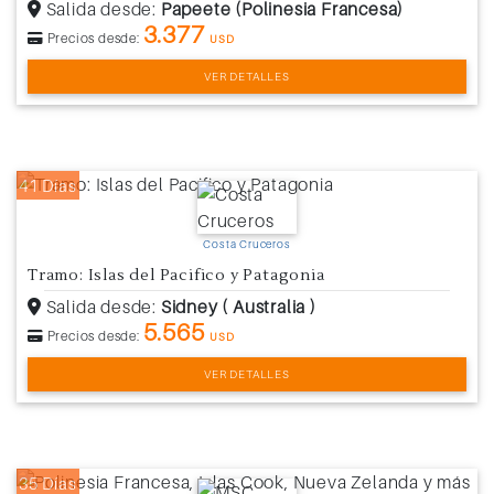
Salida desde:
Papeete (Polinesia Francesa)
3.377
Precios desde:
USD
VER DETALLES
41 Días
Costa Cruceros
Tramo: Islas del Pacifico y Patagonia
Salida desde:
Sidney ( Australia )
5.565
Precios desde:
USD
VER DETALLES
35 Días